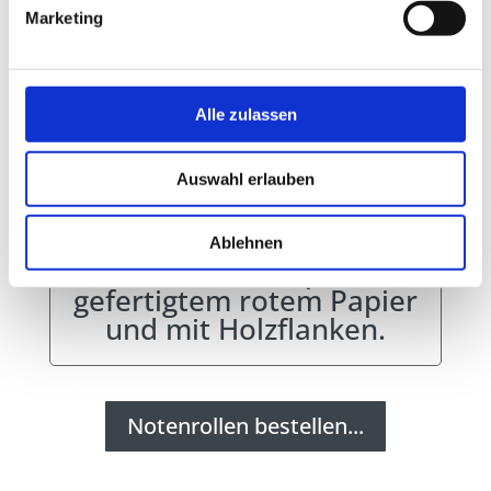
Marketing
Alle zulassen
Authentische
Auswahl erlauben
Neustanzungen von
Notenrollen, z.B. Welte
Ablehnen
T100 (rot) auf speziell
gefertigtem rotem Papier
und mit Holzflanken.
Notenrollen bestellen...