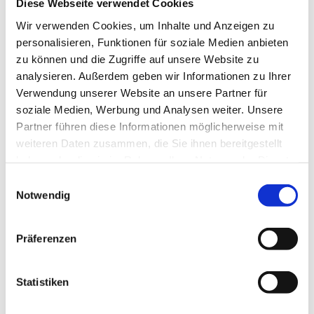
Diese Webseite verwendet Cookies
Wir verwenden Cookies, um Inhalte und Anzeigen zu
personalisieren, Funktionen für soziale Medien anbieten
zu können und die Zugriffe auf unsere Website zu
Digitalisierung von
analysieren. Außerdem geben wir Informationen zu Ihrer
Notenrollen aller Formate
Verwendung unserer Website an unsere Partner für
für Forschungszwecke,
soziale Medien, Werbung und Analysen weiter. Unsere
Archivierung und
Partner führen diese Informationen möglicherweise mit
Publikationen. Bei
weiteren Daten zusammen, die Sie ihnen bereitgestellt
Interesse, kontaktieren Sie
haben oder die sie im Rahmen Ihrer Nutzung der Dienste
gesammelt haben.
uns.
Einwilligungsauswahl
Notwendig
Präferenzen
Details erfahren...
Statistiken